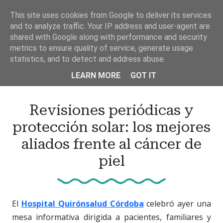
Ir
This site uses cookies from Google to deliver its services
al
and to analyze traffic. Your IP address and user-agent are
contenido
shared with Google along with performance and security
principal
metrics to ensure quality of service, generate usage
statistics, and to detect and address abuse.
LEARN MORE
GOT IT
Revisiones periódicas y
protección solar: los mejores
aliados frente al cáncer de
piel
El
Hospital Quirónsalud Córdoba
celebró ayer una
mesa informativa dirigida a pacientes, familiares y