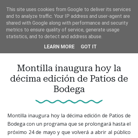
Ir
This site uses cookies from Google to deliver its services
al
and to analyze traffic. Your IP address and user-agent are
contenido
shared with Google along with performance and security
principal
metrics to ensure quality of service, generate usage
statistics, and to detect and address abuse.
LEARN MORE
GOT IT
Montilla inaugura hoy la
décima edición de Patios de
Bodega
Montilla inaugura hoy la décima edición de Patios de
Bodega con un programa que se prolongará hasta el
próximo 24 de mayo y que volverá a abrir al público