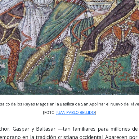
aico de los Reyes Magos en la Basílica de San Apolinar el Nuevo de Ráv
[FOTO:
JUAN PABLO BELLIDO
]
or, Gaspar y Baltasar —tan familiares para millones de
emprano en la tradición cristiana occidental. Aparecen po