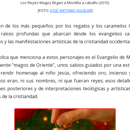
Los Reyes Magos llegan a Montilla a caballo (2015).
[FOTO:
JOSÉ ANTONIO AGUILAR
]
ión de los más pequeños por los regalos y los caramelos 
n raíces profundas que abarcan desde los evangelios ca
s y las manifestaciones artísticas de la cristiandad occidental
blica que menciona a estos personajes es el Evangelio de 
nte “magos de Oriente”, unos sabios guiados por una estr
rendir homenaje al niño Jesús, ofreciendo oro, incienso
tos eran, ni sus nombres, ni que fueran reyes; esos detal
nes posteriores y de interpretaciones teológicas y artístic
 de la cristiandad.