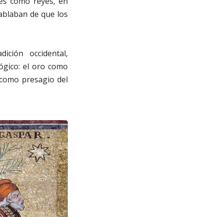
ntes como reyes, en
ablaban de que los
ción occidental,
ógico: el oro como
 como presagio del