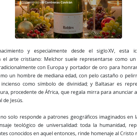
acimiento y especialmente desde el siglo XV, esta ic
n el arte cristiano: Melchor suele representarse como u
tradicionalmente con Europa y portador de oro para honrar
mo un hombre de mediana edad, con pelo castaño o pelirr
l incienso como símbolo de divinidad; y Baltasar es rep
ra, procedente de África, que regala mirra para anunciar 
l de Jesús.
ón no solo responde a patrones geográficos imaginados en l
saje teológico de universalidad: toda la humanidad, rep
tes conocidos en aquel entonces, rinde homenaje al Cristo r