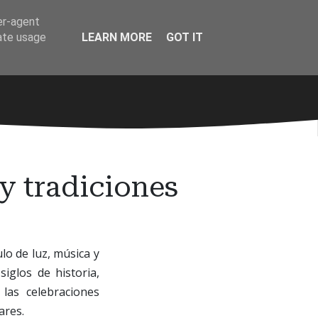
er-agent
rate usage
LEARN MORE
GOT IT
 y tradiciones
lo de luz, música y
iglos de historia,
las celebraciones
ares.