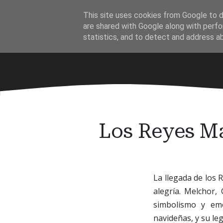
Ir
This site uses cookies from Google to de
al
·
are shared with Google along with perfo
contenido
statistics, and to detect and address a
principal
Los Reyes Mag
La llegada de los 
alegría. Melchor,
simbolismo y emo
navideñas, y su le