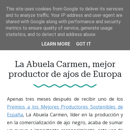
Ir
This site uses cookies from Google to deliver its services
al
and to analyze traffic. Your IP address and user-agent are
contenido
shared with Google along with performance and security
principal
metrics to ensure quality of service, generate usage
statistics, and to detect and address abuse.
LEARN MORE
GOT IT
La Abuela Carmen, mejor
productor de ajos de Europa
Apenas tres meses después de recibir uno de los
Premios a los Mejores Productores Sostenibles de
España
, La Abuela Carmen, líder en la producción y
en la comercialización de ajo negro, acaba de sumar