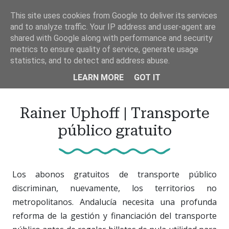
Ir
This site uses cookies from Google to deliver its services
al
and to analyze traffic. Your IP address and user-agent are
contenido
shared with Google along with performance and security
principal
metrics to ensure quality of service, generate usage
statistics, and to detect and address abuse.
LEARN MORE
GOT IT
Rainer Uphoff | Transporte
público gratuito
Los abonos gratuitos de transporte público
discriminan, nuevamente, los territorios no
metropolitanos. Andalucía necesita una profunda
reforma de la gestión y financiación del transporte