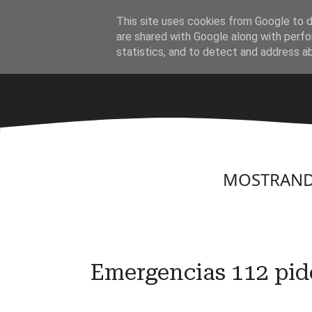
Ir
This site uses cookies from Google to de
al
·
are shared with Google along with perfo
contenido
statistics, and to detect and address a
principal
MOSTRAND
Emergencias 112 pide