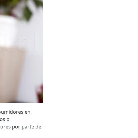
nsumidores en
mos o
iores por parte de