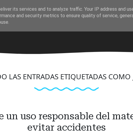
liver its services and to analyze traffic. Your IP address and us
rmance and security metrics to ensure quality of service, gene
buse.
O LAS ENTRADAS ETIQUETADAS COMO
 un uso responsable del mate
evitar accidentes