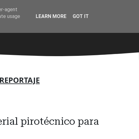
er-agent
rate usage
LEARN MORE
GOT IT
REPORTAJE
rial pirotécnico para